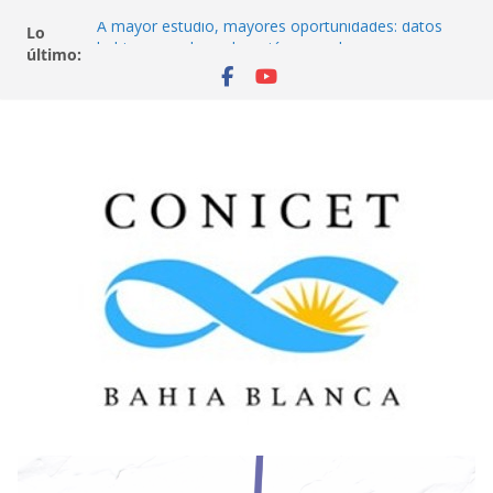
A mayor estudio, mayores oportunidades: datos
Lo
bahienses sobre educación y empleo
último:
Aves de la ciudad
Del secundario a la universidad: el desafío de llegar
y quedarse
¿De qué se trabaja en Bahía Blanca? Universidad,
empleo y futuro
Neurociencia, psicología y economía. ¿Cuándo
cooperamos y cuándo cumplimos normas? Un
juego en red.