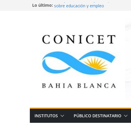
A mayor estudio, mayores oportunidade
Lo último:
sobre educación y empleo
Aves de la ciudad
Del secundario a la universidad: el desafí
quedarse
¿De qué se trabaja en Bahía Blanca? Un
futuro
Neurociencia, psicología y economía. 
cuándo cumplimos normas? Un juego en
INSTITUTOS
PÚBLICO DESTINATARIO