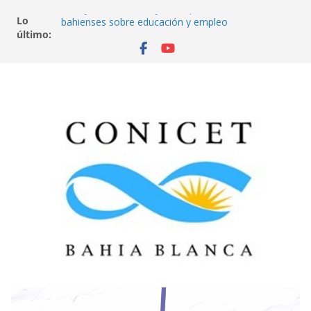
A mayor estudio, mayores oportunidades: datos
Lo
bahienses sobre educación y empleo
último:
Aves de la ciudad
Del secundario a la universidad: el desafío de llegar
y quedarse
¿De qué se trabaja en Bahía Blanca? Universidad,
empleo y futuro
Neurociencia, psicología y economía. ¿Cuándo
cooperamos y cuándo cumplimos normas? Un
juego en red.