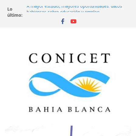
A mayor estudio, mayores oportunidades: datos
Lo
bahienses sobre educación y empleo
último:
Aves de la ciudad
Del secundario a la universidad: el desafío de llegar
y quedarse
¿De qué se trabaja en Bahía Blanca? Universidad,
empleo y futuro
Neurociencia, psicología y economía. ¿Cuándo
cooperamos y cuándo cumplimos normas? Un
juego en red.