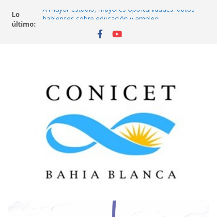
A mayor estudio, mayores oportunidades: datos
Lo
bahienses sobre educación y empleo
último:
Aves de la ciudad
Del secundario a la universidad: el desafío de llegar
y quedarse
¿De qué se trabaja en Bahía Blanca? Universidad,
empleo y futuro
Neurociencia, psicología y economía. ¿Cuándo
cooperamos y cuándo cumplimos normas? Un
juego en red.