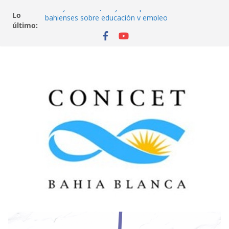
A mayor estudio, mayores oportunidades: datos
Lo
bahienses sobre educación y empleo
último:
Aves de la ciudad
Del secundario a la universidad: el desafío de llegar
y quedarse
¿De qué se trabaja en Bahía Blanca? Universidad,
empleo y futuro
Neurociencia, psicología y economía. ¿Cuándo
cooperamos y cuándo cumplimos normas? Un
juego en red.